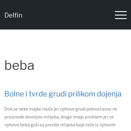
Skip
to
Delfin
content
beba
Bolne i tvrde grudi prilikom dojenja
Dok se neke majke muče jer njihove grudi jednostavno ne
proizvode dovoljno mlijeka, druge imaju problem jer se
njihova beba guši sa previše mlijeka koje teče iz njihovih