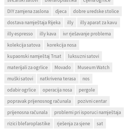
švicarski satovi
blefaroplastika
cijena ogrlice
DIY zamjena zaslona
djeca
dobre uredske stolice
dostava namještaja Rijeka
illy
illy aparat za kavu
illy espresso
illy kava
ivr rješavanje problema
kolekcija satova
korekcija nosa
kupaonski namještaj Trsat
luksuzni satovi
materijali za ogrlice
Movado
Museum Watch
muški satovi
natkrivena terasa
nos
odabir ogrlice
operacija nosa
pergole
popravak prijenosnog računala
pozivni centar
prijenosna računala
problemi pri isporuci namještaja
rizici blefaroplastike
rješenja za sjene
sat