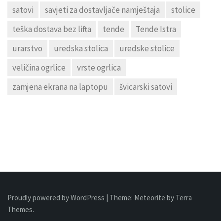
satovi
savjeti za dostavljače namještaja
stolice
teška dostava bez lifta
tende
Tende Istra
urarstvo
uredska stolica
uredske stolice
veličina ogrlice
vrste ogrlica
zamjena ekrana na laptopu
švicarski satovi
Proudly powered by WordPress
|
Theme:
Meteorite
by Terra
Themes.