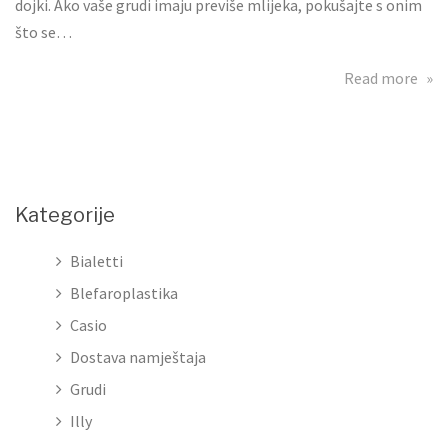
dojki. Ako vaše grudi imaju previše mlijeka, pokušajte s onim
što se…
abo
Read more
Bol
i
tvr
grud
pri
Kategorije
doj
Bialetti
Blefaroplastika
Casio
Dostava namještaja
Grudi
Illy